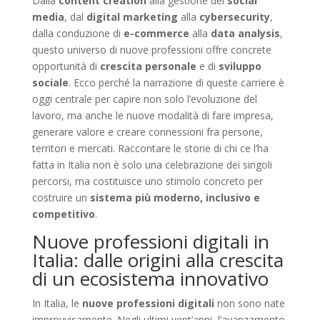
Dalla
content creation
alla gestione dei
social
media
, dal
digital marketing
alla
cybersecurity
,
dalla conduzione di
e-commerce
alla
data analysis
,
questo universo di nuove professioni offre concrete
opportunità di
crescita personale
e di
sviluppo
sociale
. Ecco perché la narrazione di queste carriere è
oggi centrale per capire non solo l’evoluzione del
lavoro, ma anche le nuove modalità di fare impresa,
generare valore e creare connessioni fra persone,
territori e mercati. Raccontare le storie di chi ce l’ha
fatta in Italia non è solo una celebrazione dei singoli
percorsi, ma costituisce uno stimolo concreto per
costruire un
sistema più moderno, inclusivo e
competitivo
.
Nuove professioni digitali in
Italia: dalle origini alla crescita
di un ecosistema innovativo
In Italia, le
nuove professioni digitali
non sono nate
improvvisamente. Negli ultimi vent’anni, l’avanzamento