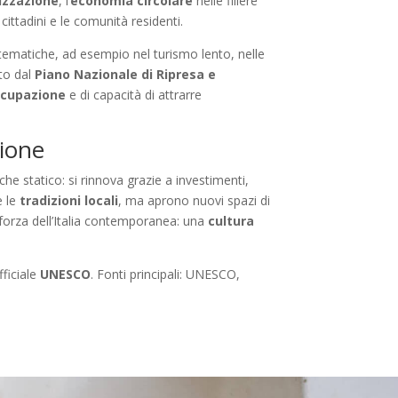
lizzazione
, l’
economia circolare
nelle filiere
ittadini e le comunità residenti.
 tematiche, ad esempio nel turismo lento, nelle
sto dal
Piano Nazionale di Ripresa e
cupazione
e di capacità di attrarre
zione
 che statico: si rinnova grazie a investimenti,
e le
tradizioni locali
, ma aprono nuovi spazi di
a forza dell’Italia contemporanea: una
cultura
fficiale
UNESCO
. Fonti principali: UNESCO,