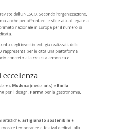
 previste dall’UNESCO. Secondo l’organizzazione,
a anche per affrontare le sfide attuali legate a
il primato nazionale in Europa per il numero di
dicata.
nto degli investimenti già realizzati, delle
CO rappresenta per le città una piattaforma
ancio concreto alla crescita armonica e
i eccellenza
olare),
Modena
(media arts) e
Biella
no
per il design,
Parma
per la gastronomia,
i artistiche,
artigianato sostenibile
e
i, mostre temporanee e festival dedicati alla