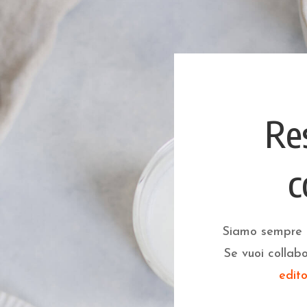
Re
c
Siamo sempre al
Se vuoi collabo
edit