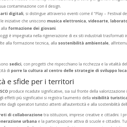
 sua contaminazione con il design.
e
arti digitali
, si distingue attraverso eventi come il “Play – Festival d
le iniziative che uniscono
musica elettronica
,
videoarte
,
laborato
 alla
formazione dei giovani
.
 oggi è impegnata nella rigenerazione di ex siti industriali trasformati i
olte alla formazione tecnica, alla
sostenibilità ambientale
, all’inte
O sono
sedici
, con progetti che rispecchiano la ricchezza e la vitalità de
cità di
porre la cultura al centro delle strategie di sviluppo loc
à e sfide per i territori
ESCO
produce ricadute significative, sia sul fronte della valorizzazione
gli effetti più significativi si registra l’aumento della
visibilità turistic
te dagli operatori turistici attenti all’autenticità e alla sostenibilità de
reti di collaborazione
tra istituzioni, imprese creative e cittadini. I
enerazione urbana
e la partecipazione attiva di scuole e cittadini.