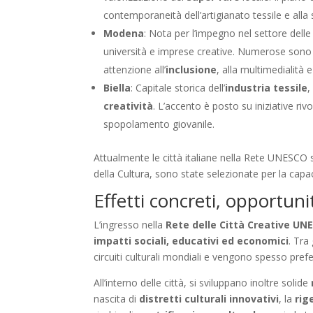
contemporaneità dell’artigianato tessile e alla
Modena
: Nota per l’impegno nel settore dell
università e imprese creative. Numerose sono 
attenzione all’
inclusione
, alla multimedialità e
Biella
: Capitale storica dell’
industria tessile
,
creatività
. L’accento è posto su iniziative riv
spopolamento giovanile.
Attualmente le città italiane nella Rete UNESC
della Cultura, sono state selezionate per la capa
Effetti concreti, opportunit
L’ingresso nella
Rete delle Città Creative UN
impatti sociali, educativi ed economici
. Tra 
circuiti culturali mondiali e vengono spesso preferi
All’interno delle città, si sviluppano inoltre solide
nascita di
distretti culturali innovativi
, la
rig