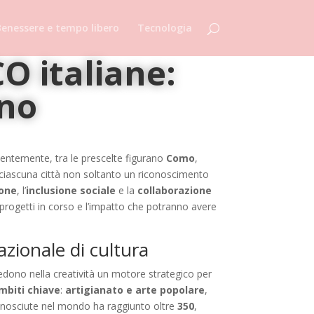
enessere e tempo libero
Tecnologia
O italiane:
nno
centemente, tra le prescelte figurano
Como
,
 ciascuna città non soltanto un riconoscimento
ione
, l’
inclusione sociale
e la
collaborazione
 i progetti in corso e l’impatto che potranno avere
azionale di cultura
vedono nella creatività un motore strategico per
mbiti chiave
:
artigianato e arte popolare
,
iconosciute nel mondo ha raggiunto oltre
350
,