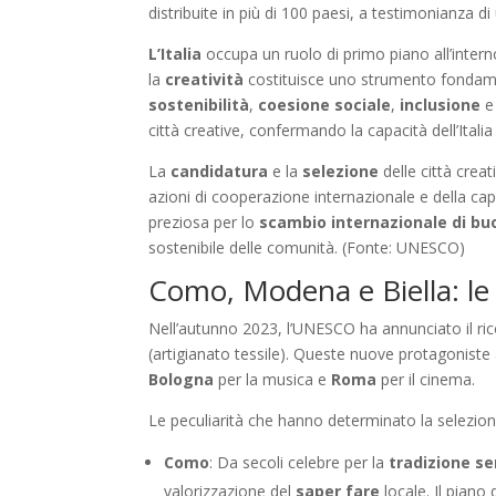
distribuite in più di 100 paesi, a testimonianza di
L’Italia
occupa un ruolo di primo piano all’intern
la
creatività
costituisce uno strumento fondament
sostenibilità
,
coesione sociale
,
inclusione
città creative, confermando la capacità dell’Ital
La
candidatura
e la
selezione
delle città crea
azioni di cooperazione internazionale e della cap
preziosa per lo
scambio internazionale di bu
sostenibile delle comunità. (Fonte: UNESCO)
Como, Modena e Biella: le n
Nell’autunno 2023, l’UNESCO ha annunciato il ric
(artigianato tessile). Queste nuove protagoniste a
Bologna
per la musica e
Roma
per il cinema.
Le peculiarità che hanno determinato la selezione
Como
: Da secoli celebre per la
tradizione se
valorizzazione del
saper fare
locale. Il piano