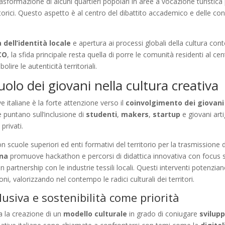
trasformazione di alcuni quartieri popolari in aree a vocazione turist
 storici. Questo aspetto è al centro del dibattito accademico e delle 
 dell’identità locale
e apertura ai processi globali della cultura c
CO
, la sfida principale resta quella di porre le comunità residenti al c
lire le autenticità territoriali.
uolo dei giovani nella cultura creativa
ve italiane è la forte attenzione verso il
coinvolgimento dei giovani
e puntano sull’inclusione di
studenti
,
makers
,
startup
e giovani arti
privati.
n scuole superiori ed enti formativi del territorio per la trasmissione 
na
promuove hackathon e percorsi di didattica innovativa con focus 
in partnership con le industrie tessili locali. Questi interventi potenz
ni, valorizzando nel contempo le radici culturali dei territori.
clusiva e sostenibilità come priorità
a la creazione di un
modello culturale
in grado di coniugare
svilup