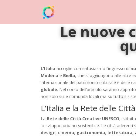
Le nuove c
qu
L’Italia
accoglie con entusiasmo l’ingresso di
nu
Modena
e
Biella
, che si aggiungono alle altre
internazionale del patrimonio culturale e delle c
globale
. Nel corso dell’articolo saranno approfon
non solo sulle comunità locali ma su tutto il sis
L’Italia e la Rete delle Ci
La
Rete delle Città Creative UNESCO
, istitu
lo sviluppo urbano sostenibile. Le città aderenti s
design
,
cinema
,
gastronomia
,
letteratura
,