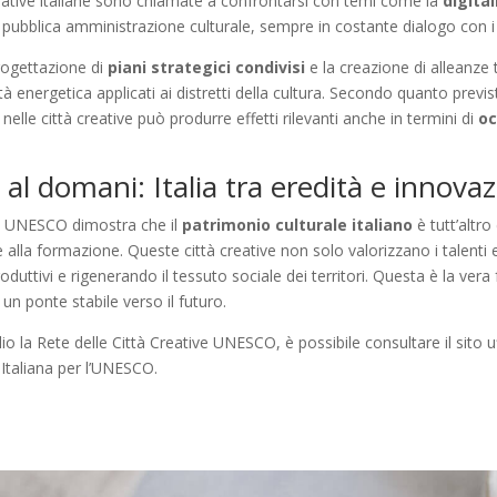
reative italiane sono chiamate a confrontarsi con temi come la
digita
 pubblica amministrazione culturale, sempre in costante dialogo con i c
progettazione di
piani strategici condivisi
e la creazione di alleanze
ilità energetica applicati ai distretti della cultura. Secondo quanto previ
 nelle città creative può produrre effetti rilevanti anche in termini di
oc
al domani: Italia tra eredità e innova
e UNESCO dimostra che il
patrimonio culturale italiano
è tutt’altro
 alla formazione. Queste città creative non solo valorizzano i talenti 
duttivi e rigenerando il tessuto sociale dei territori. Questa è la ver
à un ponte stabile verso il futuro.
o la Rete delle Città Creative UNESCO, è possibile consultare il sito u
Italiana per l’UNESCO.