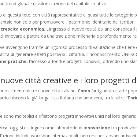
 un trend globale di valorizzazione del capitale creativo.
o di questa rete, con città rappresentative di quasi tutte le categorie
ale non solo per promuovere il patrimonio identitario dei territori, m
e
crescita economica
. L’ingresso di nuove realtà italiane consolida 
ia di innovare a partire da una tradizione millenaria e profondamente ra
tive avvengono tramite un rigoroso processo di valutazione che tiene co
acità di generare effetti positivi sui cittadini. Il riconoscimento UNES
one pratiche
, l’accesso a fondi e progetti condivisi, offrendo uno sl
uove città creative e i loro progetti d
onoscimento di tre nuove città italiane:
Como
(artigianato e arte pop
rricchiscono la già lunga lista italiana che annovera, tra le altre,
Tori
 sono molteplici e riflettono progetti innovativi unici nel loro genere:
rica
, oggi si distingue come laboratorio di
innovazione
tra produzion
 d’azione include workshop internazionali, percorsi per giovani artigian