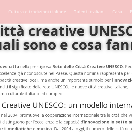
Cultura e tradizioni italiane
Talenti italiani
Casa
B
ittà creative UNESC
ali sono e cosa fa
ove città
nella prestigiosa
Rete delle Città Creative UNESCO
. Re
 eccellenze già riconosciute nel Paese. Questa nomina rappresenta per
apacità creative locali, ma anche un importante stimolo per l’
innovaz
diti il significato della rete UNESCO, le nuove città creative italiane,
tema culturale italiano ed europeo.
ttà Creative UNESCO: un modello intern
ita nel 2004, promuove la cooperazione internazionale tra le città che 
i distinguono per l’eccellenza e la capacità d’
innovazione in sette a
arti mediatiche
e
musica
. Dal 2004 a oggi, il numero delle città r