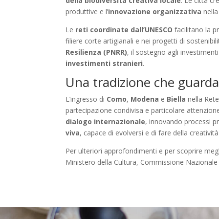
della biodiversità creativa locale
. Le città c
produttive e l’
innovazione organizzativa
nella
Le
reti coordinate dall’UNESCO
facilitano la 
filiere corte artigianali e nei progetti di sostenib
Resilienza (PNRR)
, il sostegno agli investimenti
investimenti stranieri
.
Una tradizione che guarda 
L’ingresso di
Como
,
Modena
e
Biella
nella Ret
partecipazione condivisa e particolare attenzione
dialogo internazionale
, innovando processi pro
viva
, capace di evolversi e di fare della creativit
Per ulteriori approfondimenti e per scoprire megli
Ministero della Cultura, Commissione Nazionale 