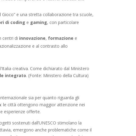
el Gioco” e una stretta collaborazione tra scuole,
ri di coding
e
gaming
, con particolare
n centri di
innovazione
,
formazione
e
rnazionalizzazione e al contrasto allo
ll’Italia creativa. Come dichiarato dal Ministero
ale integrato
. (Fonte: Ministero della Cultura)
 internazionale sia per quanto riguarda gli
a
: le città ottengono maggior attenzione nei
lle esperienze offerte.
 progetti sostenuti dall’UNESCO stimolano la
 Tuttavia, emergono anche problematiche come il