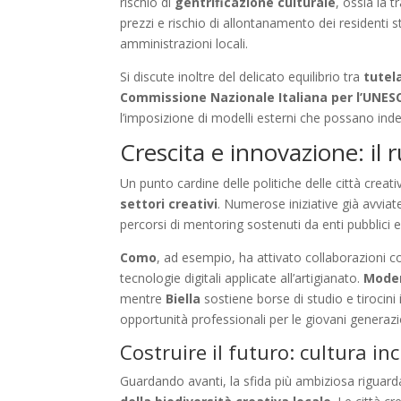
rischio di
gentrificazione culturale
, ossia la 
prezzi e rischio di allontanamento dei residenti
amministrazioni locali.
Si discute inoltre del delicato equilibrio tra
tutela
Commissione Nazionale Italiana per l’UNES
l’imposizione di modelli esterni che possano indebo
Crescita e innovazione: il r
Un punto cardine delle politiche delle città creati
settori creativi
. Numerose iniziative già avviat
percorsi di mentoring sostenuti da enti pubblici e 
Como
, ad esempio, ha attivato collaborazioni co
tecnologie digitali applicate all’artigianato.
Mode
mentre
Biella
sostiene borse di studio e tirocini 
opportunità professionali per le giovani generazio
Costruire il futuro: cultura in
Guardando avanti, la sfida più ambiziosa riguard