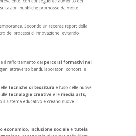
ica prevalente, con conseguente aumento dei
consultazioni pubbliche promosse da molte
ontemporanea. Secondo un recente report della
entro dei processi di innovazione, evitando
e il rafforzamento dei
percorsi formativi nei
giani attraverso bandi, laboratori, concorsi e
delle
tecniche di tessitura
e l’uso delle nuove
sulle
tecnologie creative
e le
media arts
,
iano il sistema educativo e creano nuove
po economico
,
inclusione sociale
e
tutela