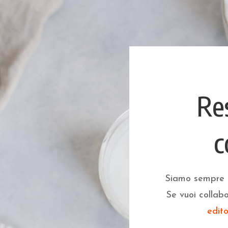
Re
c
Siamo sempre al
Se vuoi collabo
edit