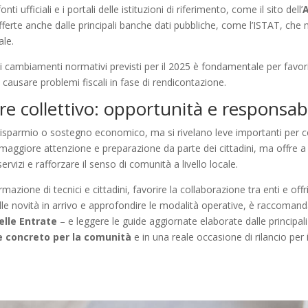
ufficiali e i portali delle istituzioni di riferimento, come il sito dell’
A
fferte anche dalle principali banche dati pubbliche, come l’ISTAT, ch
ale.
i cambiamenti normativi previsti per il 2025 è fondamentale per favori
ausare problemi fiscali in fase di rendicontazione.
e collettivo: opportunità e responsabil
sparmio o sostegno economico, ma si rivelano leve importanti per costru
 maggiore attenzione e preparazione da parte dei cittadini, ma offre a
ervizi e rafforzare il senso di comunità a livello locale.
azione di tecnici e cittadini, favorire la collaborazione tra enti e offrir
le novità in arrivo e approfondire le modalità operative, è raccoman
elle Entrate
– e leggere le guide aggiornate elaborate dalle principali
e concreto per la comunità
e in una reale occasione di rilancio per il