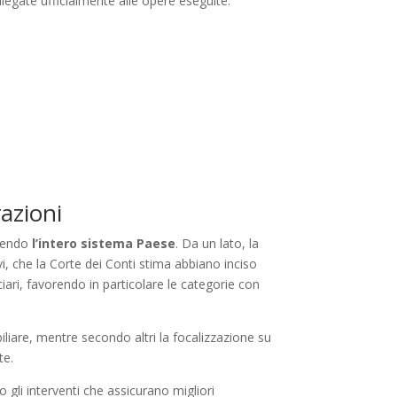
llegate ufficialmente alle opere eseguite.
razioni
lgendo
l’intero sistema Paese
. Da un lato, la
vi, che la Corte dei Conti stima abbiano inciso
iciari, favorendo in particolare le categorie con
iliare, mentre secondo altri la focalizzazione su
te.
 gli interventi che assicurano migliori