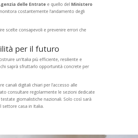
genzia delle Entrate
e quello del
Ministero
e monitora costantemente l’andamento degli
re scelte consapevoli e prevenire errori che
ità per il futuro
ire un’Italia più efficiente, resiliente e
 chi saprà sfruttarlo opportunità concrete per
e canali digitali chiari per l’accesso alle
dato consultare regolarmente le sezioni dedicate
 testate giornalistiche nazionali. Solo così sarà
 settore casa in Italia.