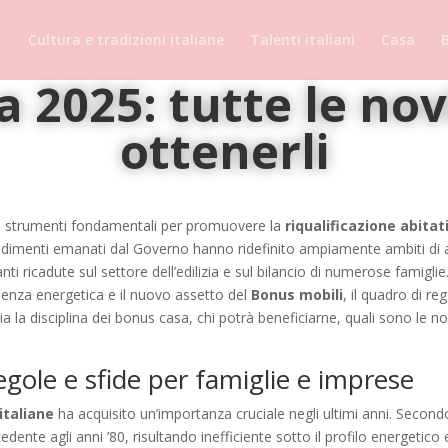
Cultura e tradizioni italiane
Talenti italiani
Casa
B
 2025: tutte le no
ottenerli
, strumenti fondamentali per promuovere la
riqualificazione abitat
vvedimenti emanati dal Governo hanno ridefinito ampiamente ambiti di ac
ti ricadute sul settore dell’edilizia e sul bilancio di numerose famigli
ficienza energetica e il nuovo assetto del
Bonus mobili
, il quadro di r
 la disciplina dei bonus casa, chi potrà beneficiarne, quali sono le novi
gole e sfide per famiglie e imprese
 italiane
ha acquisito un’importanza cruciale negli ultimi anni. Secondo 
ecedente agli anni ’80, risultando inefficiente sotto il profilo energetic