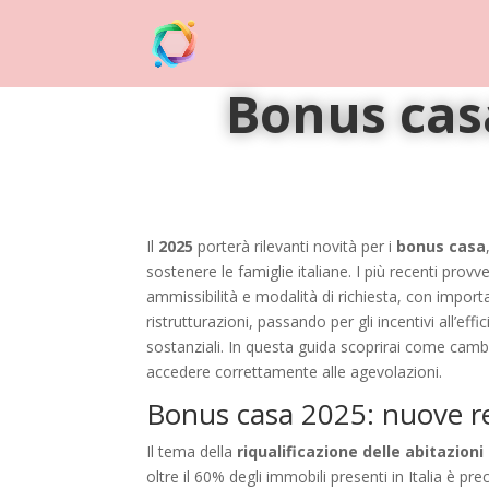
Bonus casa
Il
2025
porterà rilevanti novità per i
bonus casa
sostenere le famiglie italiane. I più recenti pro
ammissibilità e modalità di richiesta, con importan
ristrutturazioni, passando per gli incentivi all’ef
sostanziali. In questa guida scoprirai come cambia
accedere correttamente alle agevolazioni.
Bonus casa 2025: nuove re
Il tema della
riqualificazione delle abitazioni
oltre il 60% degli immobili presenti in Italia è pr