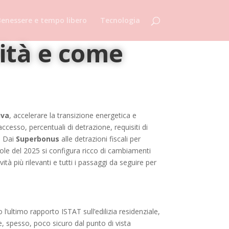
enessere e tempo libero
Tecnologia
vità e come
iva
, accelerare la transizione energetica e
cesso, percentuali di detrazione, requisiti di
e. Dai
Superbonus
alle detrazioni fiscali per
egole del 2025 si configura ricco di cambiamenti
tà più rilevanti e tutti i passaggi da seguire per
l’ultimo rapporto ISTAT sull’edilizia residenziale,
o e, spesso, poco sicuro dal punto di vista