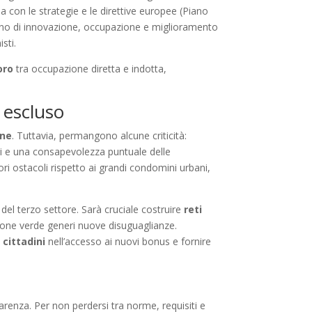
ea con le strategie e le direttive europee (Piano
olano di innovazione, occupazione e miglioramento
sti.
oro
tra occupazione diretta e indotta,
 escluso
one
. Tuttavia, permangono alcune criticità:
cati e una consapevolezza puntuale delle
ori ostacoli rispetto ai grandi condomini urbani,
 del terzo settore. Sarà cruciale costruire
reti
izione verde generi nuove disuguaglianze.
cittadini
nell’accesso ai nuovi bonus e fornire
arenza. Per non perdersi tra norme, requisiti e