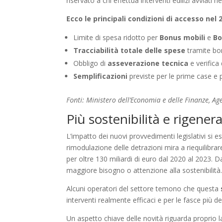
riservato a chi effettua interventi edilizi avviat
Ecco le principali condizioni di accesso nel 
Limite di spesa ridotto per
Bonus mobili
e
Bo
Tracciabilità totale delle spese
tramite bon
Obbligo di
asseverazione tecnica
e verifica 
Semplificazioni
previste per le prime case e 
Fonti: Ministero dell’Economia e delle Finanze, Age
Più sostenibilità e rigener
L’impatto dei nuovi provvedimenti legislativi si e
rimodulazione delle detrazioni mira a riequilibra
per oltre 130 miliardi di euro dal 2020 al 2023. Da
maggiore bisogno o attenzione alla sostenibilità
Alcuni operatori del settore temono che questa
interventi realmente efficaci e per le fasce più de
Un aspetto chiave delle novità riguarda proprio 