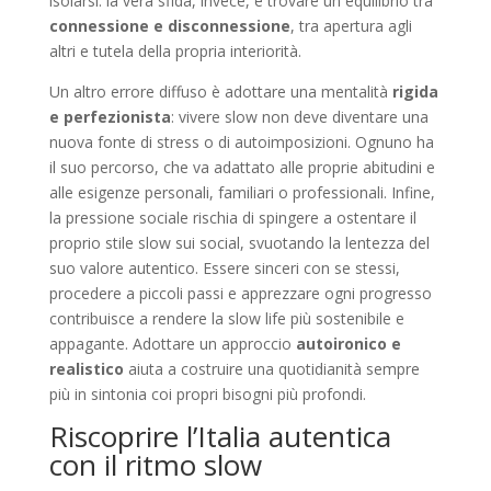
isolarsi: la vera sfida, invece, è trovare un equilibrio tra
connessione e disconnessione
, tra apertura agli
altri e tutela della propria interiorità.
Un altro errore diffuso è adottare una mentalità
rigida
e perfezionista
: vivere slow non deve diventare una
nuova fonte di stress o di autoimposizioni. Ognuno ha
il suo percorso, che va adattato alle proprie abitudini e
alle esigenze personali, familiari o professionali. Infine,
la pressione sociale rischia di spingere a ostentare il
proprio stile slow sui social, svuotando la lentezza del
suo valore autentico. Essere sinceri con se stessi,
procedere a piccoli passi e apprezzare ogni progresso
contribuisce a rendere la slow life più sostenibile e
appagante. Adottare un approccio
autoironico e
realistico
aiuta a costruire una quotidianità sempre
più in sintonia coi propri bisogni più profondi.
Riscoprire l’Italia autentica
con il ritmo slow