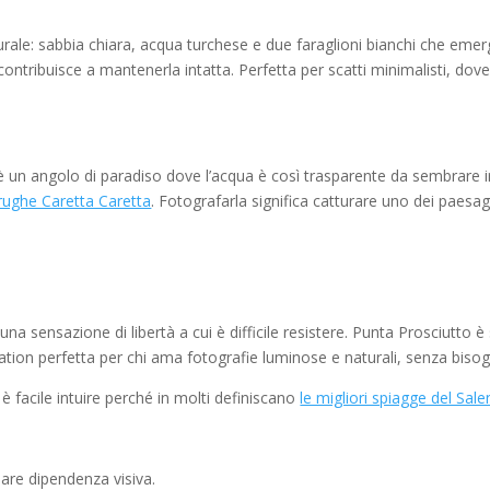
urale: sabbia chiara, acqua turchese e due faraglioni bianchi che e
ontribuisce a mantenerla intatta. Perfetta per scatti minimalisti, dove 
 è un angolo di paradiso dove l’acqua è così trasparente da sembrare i
arughe Caretta Caretta
. Fotografarla significa catturare uno dei paesag
una sensazione di libertà a cui è difficile resistere. Punta Prosciutto
tion perfetta per chi ama fotografie luminose e naturali, senza bisogno
è facile intuire perché in molti definiscano
le migliori spiagge del Sale
are dipendenza visiva.