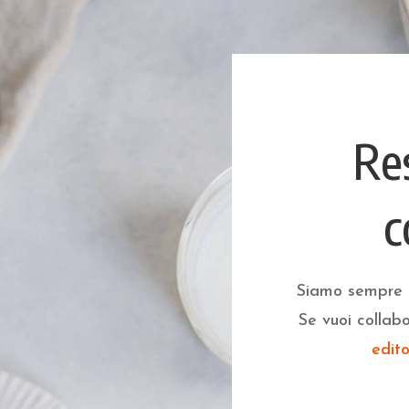
Re
c
Siamo sempre al
Se vuoi collabo
edit