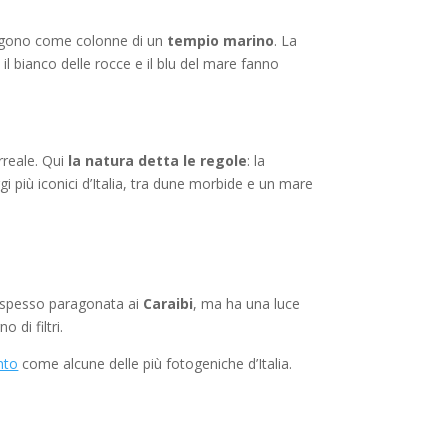
mergono come colonne di un
tempio marino
. La
il bianco delle rocce e il blu del mare fanno
rreale. Qui
la natura detta le regole
: la
gi più iconici d’Italia, tra dune morbide e un mare
 è spesso paragonata ai
Caraibi
, ma ha una luce
 di filtri.
nto
come alcune delle più fotogeniche d’Italia.