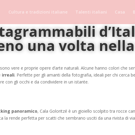
Cultura e tradizioni italiane
Talenti italiani
Casa
B
tagrammabili d’Ital
no una volta nella
x: sono vere e proprie opere d’arte naturali. Alcune hanno colori che se
e
irreali
. Perfette per gli amanti della fotografia, ideali per chi cerc
ere con gli occhi e da condividere in un istante.
kking panoramico
, Cala Goloritzé è un gioiello scolpito tra rocce ca
 la rende perfetta per scatti che sembrano usciti da una rivista di viag