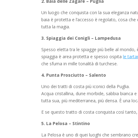
2. Baia delle Zagare – Puglia
Un luogo che conquista con la sua eleganza nat
baia è protetta e l’accesso è regolato, cosa che c
tutta la magia.
3. Spiaggia dei Conigli – Lampedusa
Spesso eletta tra le spiagge più belle al mondo,
spiaggia è area protetta e spesso ospita
le tart
che sfuma in mille tonalità di turchese.
4. Punta Prosciutto – Salento
Uno dei tratti di costa più iconici della Puglia.
Acqua cristallina, dune morbide, sabbia bianca e 
tutta sua, più mediterranea, più densa. È una loca
E se questo tratto di costa conquista così tanto, 
5
. La Pelosa – Stintino
La Pelosa è uno di quei luoghi che sembrano cre