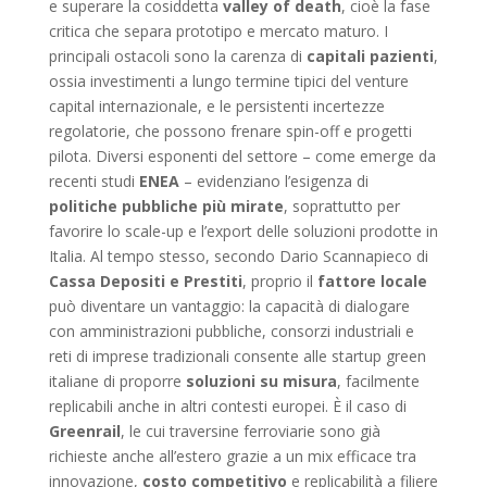
e superare la cosiddetta
valley of death
, cioè la fase
critica che separa prototipo e mercato maturo. I
principali ostacoli sono la carenza di
capitali pazienti
,
ossia investimenti a lungo termine tipici del venture
capital internazionale, e le persistenti incertezze
regolatorie, che possono frenare spin-off e progetti
pilota. Diversi esponenti del settore – come emerge da
recenti studi
ENEA
– evidenziano l’esigenza di
politiche pubbliche più mirate
, soprattutto per
favorire lo scale-up e l’export delle soluzioni prodotte in
Italia. Al tempo stesso, secondo Dario Scannapieco di
Cassa Depositi e Prestiti
, proprio il
fattore locale
può diventare un vantaggio: la capacità di dialogare
con amministrazioni pubbliche, consorzi industriali e
reti di imprese tradizionali consente alle startup green
italiane di proporre
soluzioni su misura
, facilmente
replicabili anche in altri contesti europei. È il caso di
Greenrail
, le cui traversine ferroviarie sono già
richieste anche all’estero grazie a un mix efficace tra
innovazione,
costo competitivo
e replicabilità a filiere