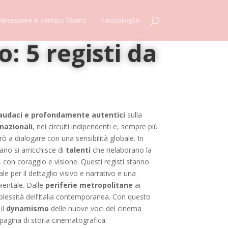
enessere e tempo libero
Tecnologia
: 5 registi da
, audaci e profondamente autentici
sulla
rnazionali
, nei circuiti indipendenti e, sempre più
rò a dialogare con una sensibilità globale. In
ano si arricchisce di
talenti
che rielaborano la
, con coraggio e visione. Questi registi stanno
le per il dettaglio visivo e narrativo e una
bientale. Dalle
periferie metropolitane
ai
omplessità dell’Italia contemporanea. Con questo
il
dynamismo
delle nuove voci del cinema
agina di storia cinematografica.