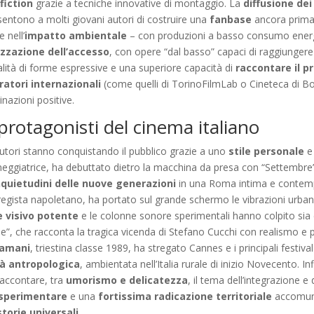
fiction
grazie a tecniche innovative di montaggio. La
diffusione dei
entono a molti giovani autori di costruire una
fanbase
ancora prima d
 nell’
impatto ambientale
– con produzioni a basso consumo energet
zazione dell’accesso
, con opere “dal basso” capaci di raggiungere
ralità di forme espressive e una superiore capacità di
raccontare il p
atori internazionali
(come quelli di TorinoFilmLab o Cineteca di 
nazioni positive.
protagonisti del cinema italiano
utori stanno conquistando il pubblico grazie a uno
stile personale
e 
eneggiatrice, ha debuttato dietro la macchina da presa con “Settembre
nquietudini delle nuove generazioni
in una Roma intima e contempo
 regista napoletano, ha portato sul grande schermo le vibrazioni urban
e visivo potente
e le colonne sonore sperimentali hanno colpito sia c
le”, che racconta la tragica vicenda di Stefano Cucchi con realismo 
Samani
, triestina classe 1989, ha stregato Cannes e i principali festiv
ità antropologica
, ambientata nell’Italia rurale di inizio Novecento. In
 raccontare, tra
umorismo e delicatezza
, il tema dell’integrazione e 
sperimentare
e una
fortissima radicazione territoriale
accomunan
storie universali
.