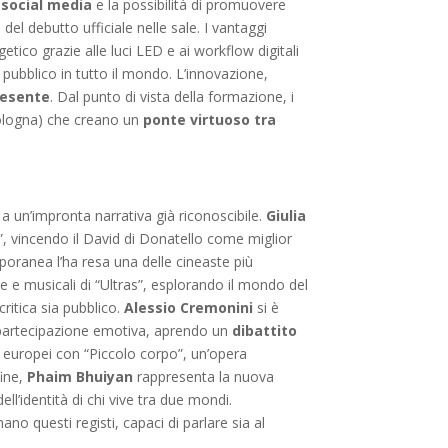
 social media
e la possibilità di promuovere
el debutto ufficiale nelle sale. I vantaggi
ico grazie alle luci LED e ai workflow digitali
 pubblico in tutto il mondo. L’innovazione,
resente
. Dal punto di vista della formazione, i
Bologna) che creano un
ponte virtuoso tra
a un’impronta narrativa già riconoscibile.
Giulia
”, vincendo il David di Donatello come miglior
ranea l’ha resa una delle cineaste più
e e musicali di “Ultras”, esplorando il mondo del
ritica sia pubblico.
Alessio Cremonini
si è
e partecipazione emotiva, aprendo un
dibattito
al europei con “Piccolo corpo”, un’opera
fine,
Phaim Bhuiyan
rappresenta la nuova
dell’identità di chi vive tra due mondi.
o questi registi, capaci di parlare sia al