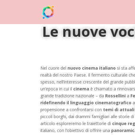
Le nuove voci
Nel cuore del
nuovo cinema italiano
si sta af
realtà del nostro Paese. Il fermento culturale 
spesso, nell’interesse crescente del grande pubb
un’epoca in cui il
cinema
è chiamato a rinnovarsi
grande tradizione nazionale – da
Rossellini
a
Fe
ridefinendo il linguaggio cinematografico
a
propensione a confrontarsi con
temi di attual
piccoli borghi, dai drammi famigliari alle storie 
articolo esploreremo le traiettorie di
cinque reg
italiano, con l’obiettivo di offrire una
panoramica