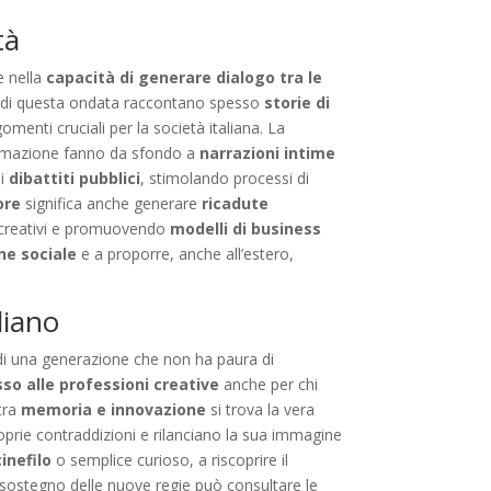
tà
e nella
capacità di generare dialogo tra le
te di questa ondata raccontano spesso
storie di
menti cruciali per la società italiana. La
ormazione fanno da sfondo a
narrazioni intime
ei
dibattiti pubblici
, stimolando processi di
ore
significa anche generare
ricadute
i creativi e promuovendo
modelli di business
ne sociale
e a proporre, anche all’estero,
liano
 di una generazione che non ha paura di
so alle professioni creative
anche per chi
 tra
memoria e innovazione
si trova la vera
roprie contraddizioni e rilanciano la sua immagine
cinefilo
o semplice curioso, a riscoprire il
 a sostegno delle nuove regie può consultare le