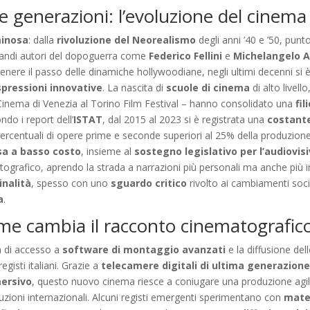
 generazioni: l’evoluzione del cinema 
minosa
: dalla
rivoluzione del Neorealismo
degli anni ’40 e ’50, punt
i grandi autori del dopoguerra come
Federico Fellini
e
Michelangelo A
tenere il passo delle dinamiche hollywoodiane, negli ultimi decenni si 
spressioni innovative
. La nascita di
scuole di cinema
di alto livello
Cinema di Venezia al Torino Film Festival – hanno consolidato una
fi
ndo i report dell’
ISTAT
, dal 2015 al 2023 si è registrata una
costante
 percentuali di opere prime e seconde superiori al 25% della produzion
esa a basso costo
, insieme al
sostegno legislativo per l’audiovis
ografico, aprendo la strada a narrazioni più personali ma anche più in
inalità
, spesso con uno
sguardo critico
rivolto ai cambiamenti socia
a
.
ome cambia il racconto cinematografico
ità di accesso a
software di montaggio avanzati
e la diffusione del
egisti italiani. Grazie a
telecamere digitali di ultima generazion
ersivo
, questo nuovo cinema riesce a coniugare una produzione ag
uzioni internazionali. Alcuni registi emergenti sperimentano con
mater