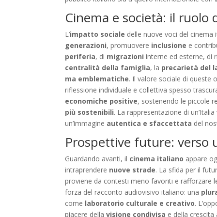
Cinema e società: il ruolo
L’
impatto sociale
delle nuove voci del cinema it
generazioni
, promuovere
inclusione
e contrib
periferia
, di
migrazioni
interne ed esterne, di r
centralità della famiglia
, la
precarietà del 
ma emblematiche
. Il valore sociale di queste
riflessione individuale e collettiva spesso trasc
economiche positive
, sostenendo le piccole 
più sostenibili
. La rappresentazione di un’Italia
un’immagine
autentica e sfaccettata
del nos
Prospettive future: verso
Guardando avanti, il
cinema italiano
appare og
intraprendere
nuove strade
. La sfida per il fut
proviene da contesti meno favoriti e rafforzare le
forza del racconto audiovisivo italiano: una
plur
come
laboratorio culturale e creativo
. L’opp
piacere della
visione condivisa
e della crescita