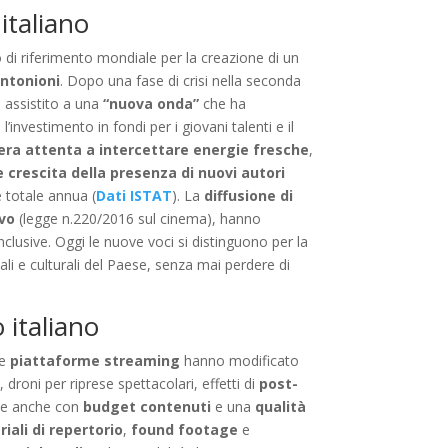
italiano
o di riferimento mondiale per la creazione di un
ntonioni
. Dopo una fase di crisi nella seconda
è assistito a una
“nuova onda”
che ha
, l’investimento in fondi per i giovani talenti e il
liera attenta a intercettare energie fresche
,
 crescita della presenza di nuovi autori
e totale annua (
Dati ISTAT
). La
diffusione di
ivo
(legge n.220/2016 sul cinema), hanno
clusive. Oggi le nuove voci si distinguono per la
li e culturali del Paese, senza mai perdere di
 italiano
le
piattaforme streaming
hanno modificato
e
, droni per riprese spettacolari, effetti di
post-
ile anche con
budget contenuti
e una
qualità
iali di repertorio
,
found footage
e