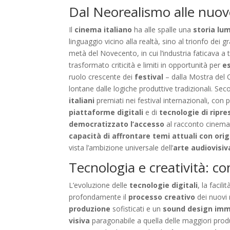
Dal Neorealismo alle nuove
Il
cinema italiano
ha alle spalle una
storia lu
linguaggio vicino alla realtà, sino al trionfo de
metà del Novecento, in cui l’industria faticava a 
trasformato criticità e limiti in opportunità per
e
ruolo crescente dei
festival
– dalla Mostra del 
lontane dalle logiche produttive tradizionali. Seco
italiani
premiati nei festival internazionali, con
piattaforme digitali
e di
tecnologie di ripr
democratizzato l’accesso
al racconto cinemat
capacità di affrontare temi attuali con orig
vista l’ambizione universale dell’
arte audiovisiv
Tecnologia e creatività: c
L’evoluzione delle
tecnologie digitali
, la facil
profondamente il
processo creativo
dei nuovi r
produzione
sofisticati e un
sound design imm
visiva
paragonabile a quella delle maggiori prod