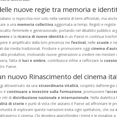
 delle nuove regie tra memoria e identi
aliano si rispecchia non solo nella varietà di temi affrontati, ma anch
uire a una
memoria collettiva
aggiornata ai tempi. Registi e regis
iscatto femminile e generazionale, portando nel dibattito pubblico argo
lavoro
e la
ricerca di nuove identità
in un Paese in continua trasf
 opere è amplificato dalla loro presenza nei
festival
, nelle
scuole
e n
urati dai media tradizionali. Produrre e promuovere oggi
cinema d’aut
realtà produttive, motivando nuove generazioni a credere nei mestier
 vera, fatta di
luci e ombre
, contribuisce infine a rafforzare la
coesio
tro Paese.
 un nuovo Rinascimento del cinema ita
gi attraversato da una
straordinaria vitalità
, sospinto dall’energia
uro è
continuare a investire sulla formazione
, promuovere l’
acces
 reti di
distribuzione nazionale e internazionale
. Nella dialettica
alità di storie
e punti di vista che aiutano il Paese ad affrontare le p
ortunità di esplorare queste narrazioni invita ogni spettatore, che sia
 attraverso il cinema. Chi desidera approfondire i trend e le iniziative