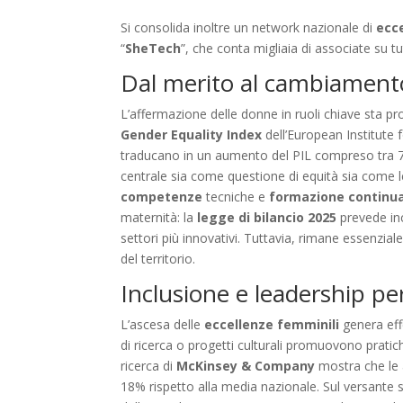
Si consolida inoltre un network nazionale di
ecc
“
SheTech
”, che conta migliaia di associate su tut
Dal merito al cambiamento
L’affermazione delle donne in ruoli chiave sta 
Gender Equality Index
dell’European Institute 
traducano in un aumento del PIL compreso tra 7 e
centrale sia come questione di equità sia come 
competenze
tecniche e
formazione continu
maternità: la
legge di bilancio 2025
prevede inc
settori più innovativi. Tuttavia, rimane essenzia
del territorio.
Inclusione e leadership pe
L’ascesa delle
eccellenze femminili
genera effe
di ricerca o progetti culturali promuovono pratic
ricerca di
McKinsey & Company
mostra che le a
18% rispetto alla media nazionale. Sul versante 