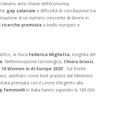
trainano aree chiave dell’economia,
ità:
gap salariale
e difficoltà di conciliazione tra
fermazione di un numero crescente di donne in
di
ricerche premiate
a livello europeo e
ifico, la fisica
Federica Miglietta
, insignita del
re
. Nell’innovazione tecnologica,
Chiara Grassi
,
 10 Women in AI Europe 2025
”. Sul fronte
eo, adottato come best practice dal Ministero
stata premiata con il Leone d’Argento alla
p femminili
in Italia hanno superato le 180.000