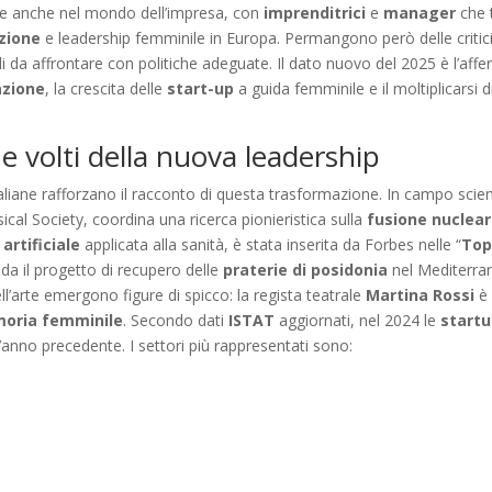
tte anche nel mondo dell’impresa, con
imprenditrici
e
manager
che 
zione
e leadership femminile in Europa. Permangono però delle critic
i da affrontare con politiche adeguate. Il dato nuovo del 2025 è l’af
azione
, la crescita delle
start-up
a guida femminile e il moltiplicarsi 
e volti della nuova leadership
aliane rafforzano il racconto di questa trasformazione. In campo scient
sical Society, coordina una ricerca pionieristica sulla
fusione nuclea
 artificiale
applicata alla sanità, è stata inserita da Forbes nelle “
Top
da il progetto di recupero delle
praterie di posidonia
nel Mediterran
l’arte emergono figure di spicco: la regista teatrale
Martina Rossi
è 
oria femminile
. Secondo dati
ISTAT
aggiornati, nel 2024 le
startu
’anno precedente. I settori più rappresentati sono: