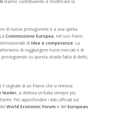
li
stanno contribuendo a modificare la
rgere di nuove protagoniste e a una spinta
 La
Commissione Europea
, nel suo Piano
internazionale di
idee e competenze
. La
tteranno di raggiungere nuovi mercati e di
a, proseguendo su questa strada fatta di diritti,
 il segnale di un Paese che si rinnova
 leader
, si delinea un’Italia sempre più
te. Per approfondire i dati ufficiali sul
 del
World Economic Forum
e del
European