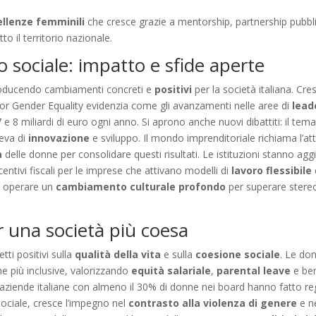
ellenze femminili
che cresce grazie a mentorship, partnership pubbl
to il territorio nazionale.
 sociale: impatto e sfide aperte
producendo cambiamenti concreti e
positivi
per la società italiana. Cre
for Gender Equality evidenzia come gli avanzamenti nelle aree di
lead
 8 miliardi di euro ogni anno. Si aprono anche nuovi dibattiti: il tem
leva di
innovazione
e sviluppo. Il mondo imprenditoriale richiama l’att
a
delle donne per consolidare questi risultati. Le istituzioni stanno agg
entivi fiscali per le imprese che attivano modelli di
lavoro flessibile
le operare un
cambiamento culturale profondo
per superare stereot
r una società più coesa
tti positivi sulla
qualità della vita
e sulla
coesione sociale
. Le do
he più inclusive, valorizzando
equità salariale
,
parental leave
e ben
ziende italiane con almeno il 30% di donne nei board hanno fatto regi
sociale, cresce l’impegno nel
contrasto alla violenza di genere
e ne