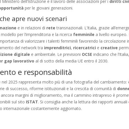
inistero dell’Istruzione e il lavoro delle associazioni per i
diritti civi
opportunità
per le giovani generazioni.
e che apre nuovi scenari
mazione
e in relazioni di
rete
transnazionali. L’Italia, grazie all’eme
modello per l’imprenditoria e la ricerca
femminile
a livello europeo.
importanza di valorizzare i talenti femminili favorendo la circolazione 
rzamento del network tra
imprenditrici
,
ricercatrici
e
creative
perme
izione digitale
e ambientale. Le previsioni
OCSE
indicano che l’Itali
r gap lavorativo
al di sotto della media UE entro il 2030.
lento e responsabilità
e nel 2025 rappresenta molto più di una fotografia del cambiamento: è
rie di successo, riforme istituzionali e la crescita di comunità di
donne
 ancora margini di miglioramento, ma il cammino intrapreso è prometten
onibili sul sito
ISTAT
. Si consiglia anche la lettura dei rapporti annuali
o internazionale costantemente aggiornato.