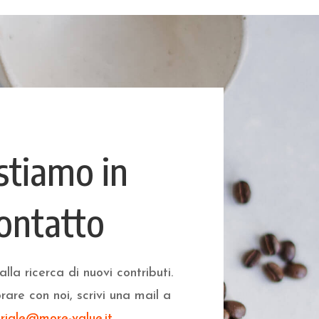
stiamo in
ontatto
la ricerca di nuovi contributi.
rare con noi, scrivi una mail a
oriale@more-value.it
.