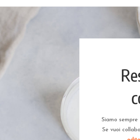
Re
c
Siamo sempre al
Se vuoi collabo
edit