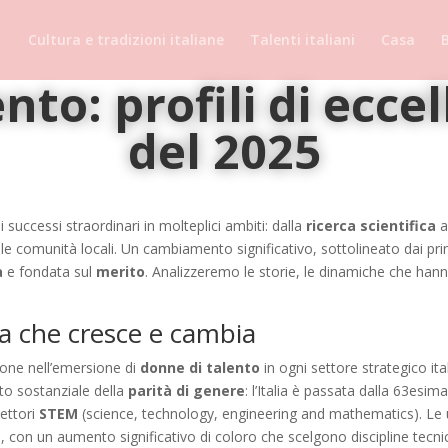
Cultura e tradizioni italiane
Talenti italiani
Casa
B
nto: profili di eccel
del 2025
successi straordinari in molteplici ambiti: dalla
ricerca scientifica
a
elle comunità locali. Un cambiamento significativo, sottolineato dai prin
a
e fondata sul
merito
. Analizzeremo le storie, le dinamiche che hanno 
ia che cresce e cambia
zione nell’emersione di
donne di talento
in ogni settore strategico ital
o sostanziale della
parità di genere
: l’Italia è passata dalla 63esi
settori
STEM
(science, technology, engineering and mathematics). Le un
le, con un aumento significativo di coloro che scelgono discipline tecn