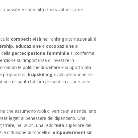
ico-private e comunità di innovatrici come
sce la
competitività
nei ranking internazionali: il
ership
,
educazione
e
occupazione
si
a della
partecipazione femminile
si conferma
enzione sull’importanza di investire in
iornando le politiche di welfare e supporto alla
e programmi di
upskilling
rivolti alle donne nei
ipi e disparità tuttora presenti in alcune aree
nne che assumono ruoli di vertice in aziende, enti
efit legati al benessere dei dipendenti. Una
strare, nel 2024, una redditività superiore del
lla diffusione di modelli di
empowerment
sin