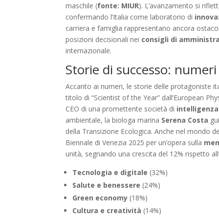
maschile (
fonte: MIUR
). L’avanzamento si rifle
confermando l’Italia come laboratorio di
innova
carriera e famiglia rappresentano ancora ostacol
posizioni decisionali nei
consigli di amministr
internazionale.
Storie di successo: numeri 
Accanto ai numeri, le storie delle protagoniste it
titolo di “Scientist of the Year” dall’European Phy
CEO di una promettente società di
intelligenza
ambientale, la biologa marina
Serena Costa
gui
della Transizione Ecologica. Anche nel mondo del
Biennale di Venezia 2025 per un’opera sulla
mem
unità, segnando una crescita del 12% rispetto all
Tecnologia e digitale
(32%)
Salute e benessere
(24%)
Green economy
(18%)
Cultura e creatività
(14%)