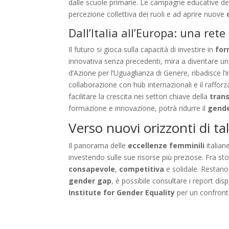
dalle scuole primarie. Le campagne educative del M
percezione collettiva dei ruoli e ad aprire nuove
Dall’Italia all’Europa: una ret
Il futuro si gioca sulla capacità di investire in
for
innovativa senza precedenti, mira a diventare un 
d’Azione per l’Uguaglianza di Genere, ribadisce l’
collaborazione con hub internazionali e il raffo
facilitare la crescita nei settori chiave della
trans
formazione e innovazione, potrà ridurre il
gende
Verso nuovi orizzonti di ta
Il panorama delle
eccellenze femminili
italian
investendo sulle sue risorse più preziose. Fra sto
consapevole
,
competitiva
e solidale. Restano
gender gap
, è possibile consultare i report disp
Institute for Gender Equality
per un confront